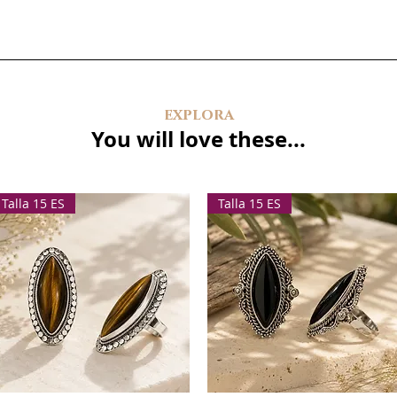
explora
You will love these...
Talla 15 ES
Talla 15 ES