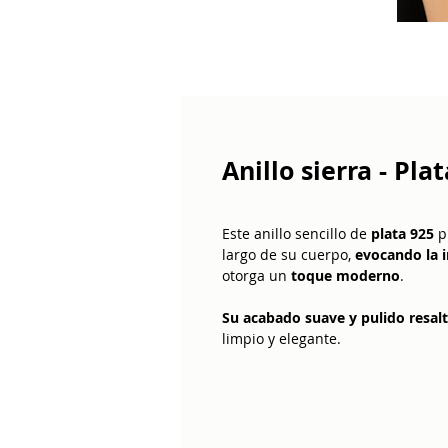
Anillo sierra - Pla
Este anillo sencillo de
plata 925
p
largo de su cuerpo,
evocando la 
otorga un
toque moderno
.
Su acabado suave y pulido resalt
limpio y elegante.
Con un diseño versátil y atempora
cualquier estilo, ya sea de día o
buscan un
toque minimalista co