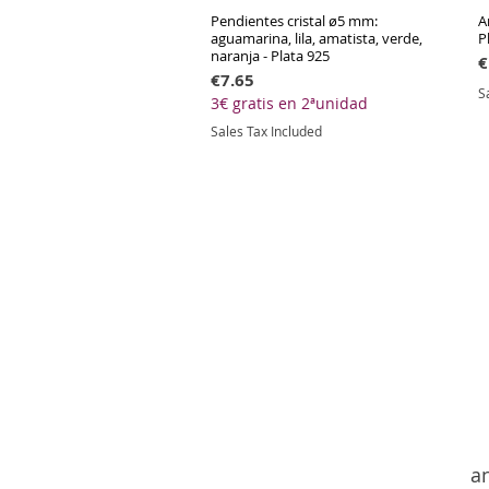
Pendientes cristal ø5 mm:
Quick View
A
aguamarina, lila, amatista, verde,
P
naranja - Plata 925
P
€
Price
€7.65
S
3€ gratis en 2ªunidad
Sales Tax Included
an