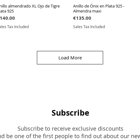
nillo almendrado XL Ojo de Tigre
Quick View
Anillo de Ónix en Plata 925 -
Quick View
lata 925
Almendra maxi
rice
Price
140.00
€135.00
ales Tax Included
Sales Tax Included
Load More
Subscribe
Subscribe to receive exclusive discounts
d be one of the first people to find out about our ne