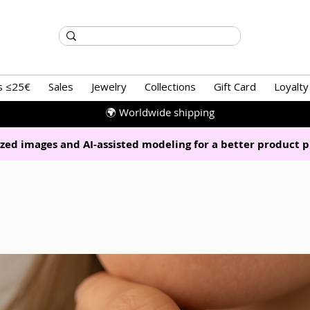
s ≤25€
Sales
Jewelry
Collections
Gift Card
Loyalty
🌍 Worldwide shipping
zed images and AI-assisted modeling for a better product p