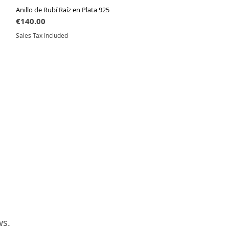
Anillo de Rubí Raíz en Plata 925
Quick View
Price
€140.00
Sales Tax Included
ws.