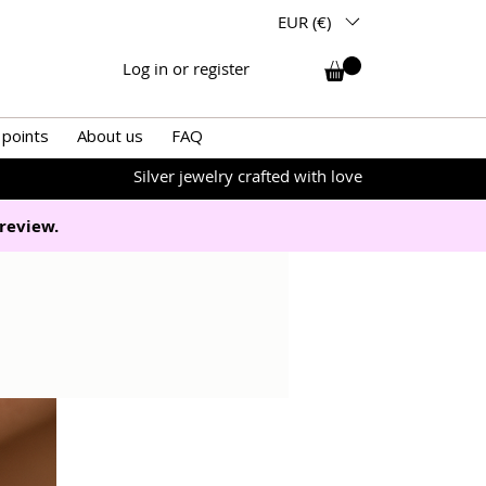
EUR (€)
Log in or register
 points
About us
FAQ
Silver jewelry crafted with love
review.