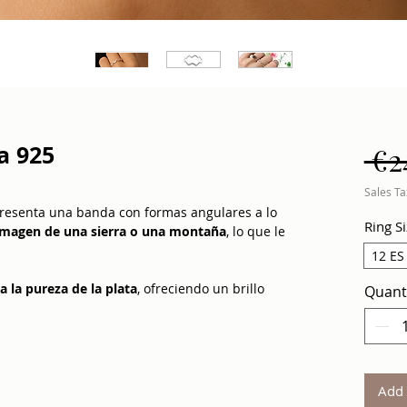
ta 925
 €2
Sales Ta
resenta una banda con formas angulares a lo
Ring S
imagen de una sierra o una montaña
, lo que le
12 ES
a la pureza de la plata
, ofreciendo un brillo
Quant
l, este anillo es perfecto para combinar con
 de noche. Un accesorio ideal para quienes
n carácter
.
Add 