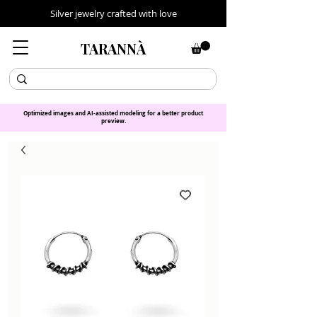
Silver jewelry crafted with love
TARANNÀ
Optimized images and AI-assisted modeling for a better product
preview.