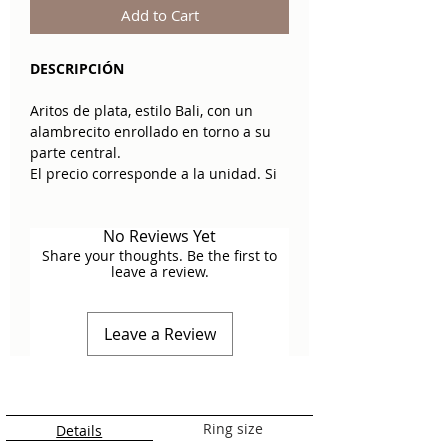
Add to Cart
DESCRIPCIÓN
Aritos de plata, estilo Bali, con un
alambrecito enrollado en torno a su
parte central.
El precio corresponde a la unidad. Si
deseas un par, indica "2" en
"Cantidad".
No Reviews Yet
Share your thoughts. Be the first to
Medidas: 12 mm (Consulta las
leave a review.
imágenes para tener referencia del
tamaño).
Material: Plata 925.
Leave a Review
Ring size
Details