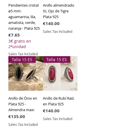
Pendientes cristal
Anillo almendrado
ø5 mm:
XL Ojo de Tigre
aguamarina, lila,
Plata 925
amatista, verde,
Price
€140.00
naranja - Plata 925
Sales Tax Included
Price
€7.65
3€ gratis en
2ªunidad
Sales Tax Included
Talla 15 ES
Talla 15 ES
Anillo de Ónix en
Anillo de Rubí Raíz
Plata 925 -
en Plata 925
Almendra maxi
Price
€140.00
Price
€135.00
Sales Tax Included
Sales Tax Included