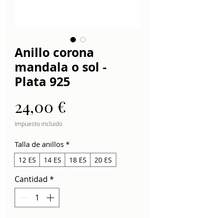
Anillo corona
mandala o sol -
Plata 925
Precio
24,00 €
Impuesto incluido
Talla de anillos
*
12 ES
14 ES
18 ES
20 ES
Cantidad
*