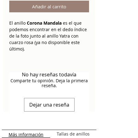
Añadir al carrito
El anillo
Corona Mandala
es el que
podemos encontrar en el dedo índice
de la foto junto al anillo Yatra con
cuarzo rosa (ya no disponible este
último).
Es un trabajo artesanal, súper bonito
y atractivo. Tiene forma de medio
No hay reseñas todavía
mandala. Este símbolo
representa la
Comparte tu opinión. Deja la primera
unidad, la armonía y lo infinito del
reseña.
universo
.
Material:
Plata 925.
Dejar una reseña
Tallas de anillos
Más información