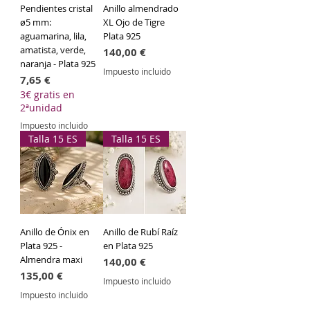
Pendientes cristal
Anillo almendrado
ø5 mm:
XL Ojo de Tigre
aguamarina, lila,
Plata 925
amatista, verde,
Precio
140,00 €
naranja - Plata 925
Impuesto incluido
Precio
7,65 €
3€ gratis en
2ªunidad
Impuesto incluido
Talla 15 ES
Talla 15 ES
Anillo de Ónix en
Anillo de Rubí Raíz
Plata 925 -
en Plata 925
Almendra maxi
Precio
140,00 €
Precio
135,00 €
Impuesto incluido
Impuesto incluido