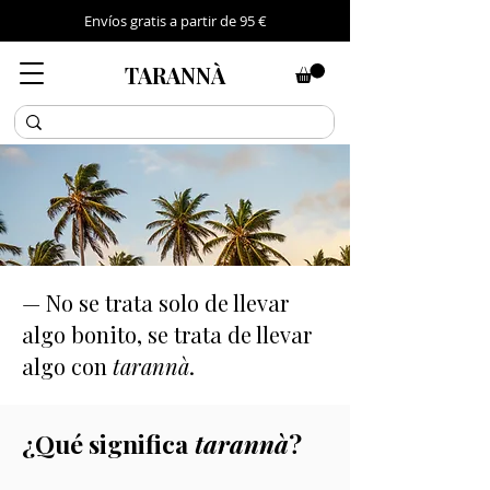
Envíos gratis a partir de 95 €
TARANNÀ
— No se trata solo de llevar
algo bonito, se trata de llevar
algo con
tarannà
.
¿Qué significa
tarannà
?