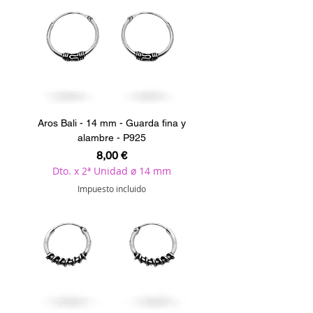
Aros Bali - 14 mm - Guarda fina y
alambre - P925
Precio
8,00 €
Dto. x 2ª Unidad ø 14 mm
Impuesto incluido