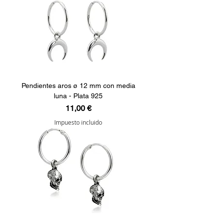
Pendientes aros ø 12 mm con media
luna - Plata 925
Precio
11,00 €
Impuesto incluido