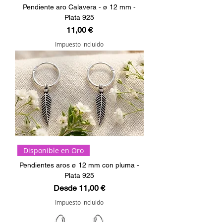
Pendiente aro Calavera - ø 12 mm -
Plata 925
Precio
11,00 €
Impuesto incluido
Disponible en Oro
Pendientes aros ø 12 mm con pluma -
Plata 925
Precio de oferta
Desde
11,00 €
Impuesto incluido