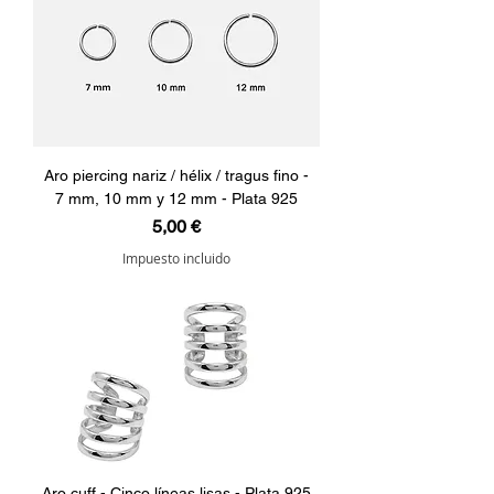
Aro piercing nariz / hélix / tragus fino -
7 mm, 10 mm y 12 mm - Plata 925
Precio
5,00 €
Impuesto incluido
Aro cuff - Cinco líneas lisas - Plata 925