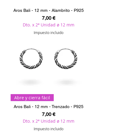
Aros Bali - 12 mm - Alambrito - P925
Precio
7,00 €
Dto. x 2ª Unidad ø 12 mm
Impuesto incluido
Abre y cierra fácil
Aros Bali - 12 mm - Trenzado - P925
Precio
7,00 €
Dto. x 2ª Unidad ø 12 mm
Impuesto incluido