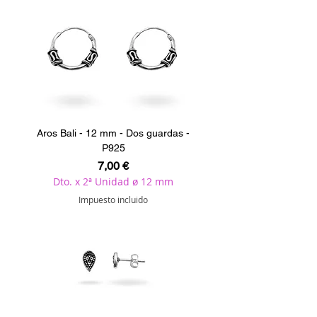
Aros Bali - 12 mm - Dos guardas -
P925
Precio
7,00 €
Dto. x 2ª Unidad ø 12 mm
Impuesto incluido