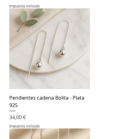
Impuesto incluido
Pendientes cadena Bolita - Plata
925
Precio
34,00 €
Impuesto incluido