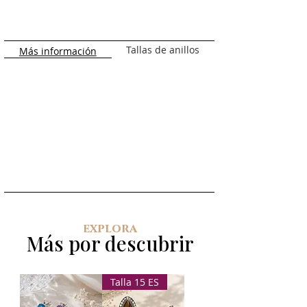
perfección una espectacular piedra
de luna de corte ovalado y alargado.
Su estructura robusta pero detallada
abraza el dedo con elegancia,
Tallas de anillos
Más información
convirtiéndose en el centro absoluto
de cualquier mirada.
La Magia y Simbología de la Piedra
de Luna
Más que un accesorio, llevar este
anillo es portar un fragmento de
misticismo. La piedra de luna es
conocida mundialmente por su
cautivadora adularescencia
: un juego
de luces que emerge desde el interior
de la gema, mostrando reflejos
explora
azulados y destellos iridiscentes que
Más por descubrir
cambian de intensidad según el
ángulo de la luz, emulando el brillo de
la luna llena sobre el agua.
Talla 15 ES
Desde la antigüedad, esta
gema ha