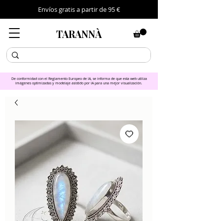
Envíos gratis a partir de 95 €
TARANNÀ
De conformidad con el Reglamento Europeo de IA, se informa de que esta web utiliza
imágenes optimizadas y modelaje asistido por IA para una mejor visualización.