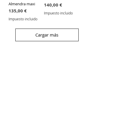
Almendra maxi
Precio
140,00 €
Precio
Detalles Técnicos
135,00 €
Impuesto incluido
Material:
Plata 925.
Impuesto incluido
Gema principal:
Piedra de luna
natural con reflejos iridiscentes.
Cargar más
Estilo:
Anillo grande, voluminoso,
bohemio/étnico de alta joyería
artesanal.
Dimensiones de la pieza:
4,5 cm x
2,5 cm (un formato maxi que
estiliza la mano).
Talla:
Talla 18 Española.
Suscríbete
Recibirás un
5% dto.
para tu primera
compra y serás de las primeras personas
en enterarte de nuestras novedades y
descuentos.
Acepto los Términos y Condiciones
Ver más
¡Me suscribo!