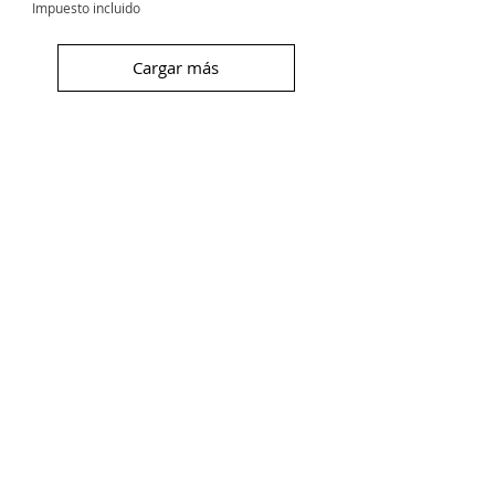
Impuesto incluido
Cargar más
Suscríbete
Recibirás un
5% dto.
para tu primera
compra y serás de las primeras personas
en enterarte de nuestras novedades y
descuentos.
Acepto los Términos y Condiciones
Ver más
¡Me suscribo!