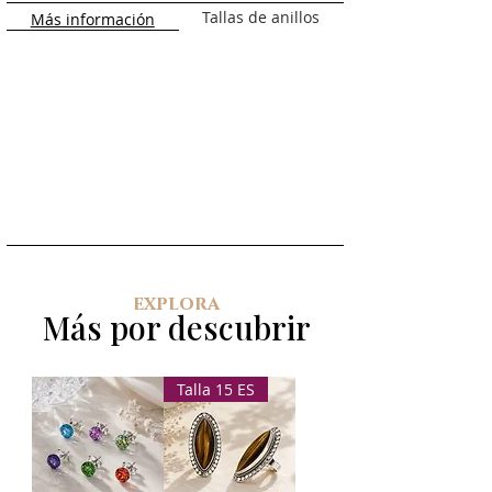
ES.
Tallas de anillos
Más información
explora
Más por descubrir
Talla 15 ES