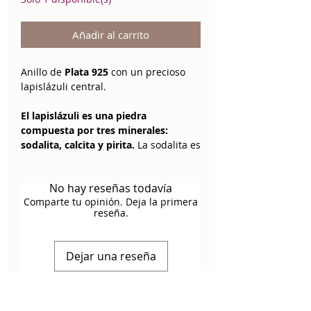
Añadir al carrito
Anillo de
Plata 925
con un precioso
lapislázuli central.
El lapislázuli es una piedra
compuesta por tres minerales:
sodalita, calcita y pirita.
La sodalita es
azul, la calcita blanquecina y la pirita
es dorada. En este anillo, por el corte
No hay reseñas todavía
de la piedra,
se pueden apreciar los
Comparte tu opinión. Deja la primera
toques dorados de la pirita
, cosa que
reseña.
no siempre es apreciable.
Es un anillo fino, cómodo y de una
Dejar una reseña
calidad excepcional. Un (auto)regalo
perfecto :)
Una sola pieza disponible en talla 22