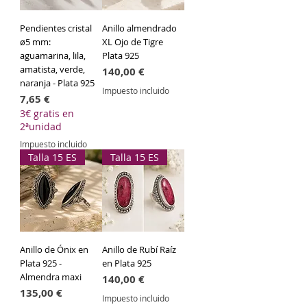
Pendientes cristal
Anillo almendrado
ø5 mm:
XL Ojo de Tigre
aguamarina, lila,
Plata 925
amatista, verde,
Precio
140,00 €
naranja - Plata 925
Impuesto incluido
Precio
7,65 €
3€ gratis en
2ªunidad
Impuesto incluido
Talla 15 ES
Talla 15 ES
Anillo de Ónix en
Anillo de Rubí Raíz
Plata 925 -
en Plata 925
Almendra maxi
Precio
140,00 €
Precio
135,00 €
Impuesto incluido