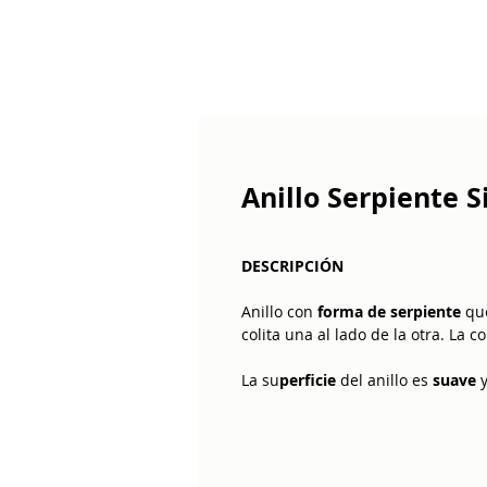
Anillo Serpiente S
DESCRIPCIÓN
Anillo con
forma de serpiente
que
colita una al lado de la otra. La
La su
perficie
del anillo es
suave
triangular y, a los lados, el dibuj
Es un anillo
perfecto para las pe
el dedo
, ya que el hecho de
ser
a