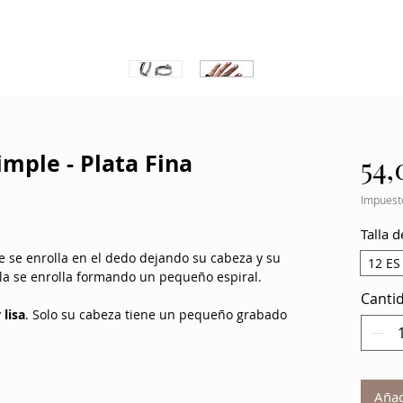
imple - Plata Fina
54,
Impuesto
Talla d
 se enrolla en el dedo dejando su cabeza y su
12 ES
 cola se enrolla formando un pequeño espiral.
Canti
y
lisa
. Solo su cabeza tiene un pequeño grabado
o de sus ojos.
rsonas que tienen los nudillos más anchos que
justable
permite agrandar el anillo para pasar
Añad