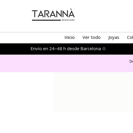
Inicio
Ver todo
Joyas
Co
Envío en 24–48 h desde Barcelona ✩
De