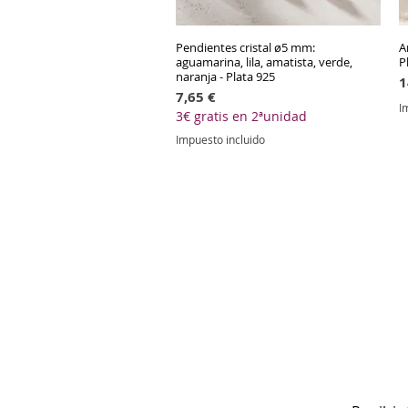
Pendientes cristal ø5 mm:
Vista rápida
A
aguamarina, lila, amatista, verde,
P
naranja - Plata 925
P
1
Precio
7,65 €
I
3€ gratis en 2ªunidad
Impuesto incluido