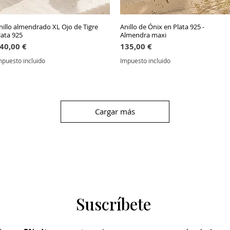
nillo almendrado XL Ojo de Tigre
Vista rápida
Anillo de Ónix en Plata 925 -
Vista rápida
lata 925
Almendra maxi
recio
Precio
40,00 €
135,00 €
mpuesto incluido
Impuesto incluido
Cargar más
Suscríbete