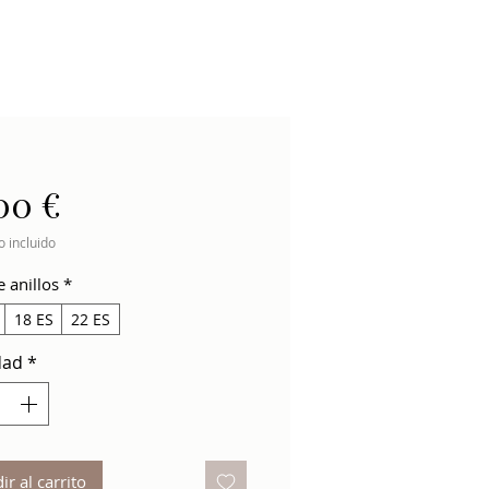
Precio
00 €
 incluido
e anillos
*
18 ES
22 ES
dad
*
ir al carrito