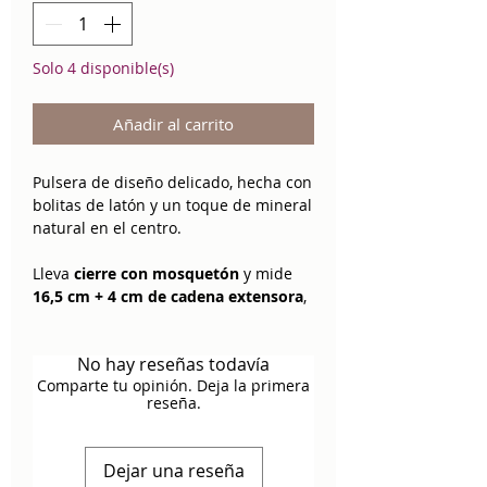
Solo 4 disponible(s)
Añadir al carrito
Pulsera de diseño delicado, hecha con
bolitas de latón y un toque de mineral
natural en el centro.
Lleva
cierre con mosquetón
y mide
16,5 cm + 4 cm de cadena extensora
,
para adaptarse a diferentes muñecas.
No hay reseñas todavía
Cada pieza es un pequeño amuleto
Comparte tu opinión. Deja la primera
cotidiano: combinable, especial, y con
reseña.
un significado único.
Turquesa — Amuleto de calma y
Dejar una reseña
comunicación.