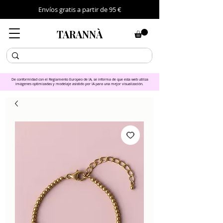
Envíos gratis a partir de 95 €
TARANNÀ
De conformidad con el Reglamento Europeo de IA, se informa de que esta web utiliza
imágenes optimizadas y modelaje asistido por IA para una mejor visualización.