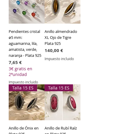
Pendientes cristal
Anillo almendrado
ø5 mm:
XL Ojo de Tigre
aguamarina, lila,
Plata 925
amatista, verde,
Precio
140,00 €
naranja - Plata 925
Impuesto incluido
Precio
7,65 €
3€ gratis en
2ªunidad
Impuesto incluido
Talla 15 ES
Talla 15 ES
Anillo de Ónix en
Anillo de Rubí Raíz