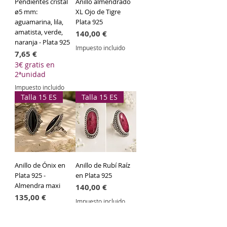
Pendientes cristal
Anillo almendrado
ø5 mm:
XL Ojo de Tigre
aguamarina, lila,
Plata 925
amatista, verde,
Precio
140,00 €
naranja - Plata 925
Impuesto incluido
Precio
7,65 €
3€ gratis en
2ªunidad
Impuesto incluido
Talla 15 ES
Talla 15 ES
Anillo de Ónix en
Anillo de Rubí Raíz
Plata 925 -
en Plata 925
Almendra maxi
Precio
140,00 €
Precio
135,00 €
Impuesto incluido
Impuesto incluido