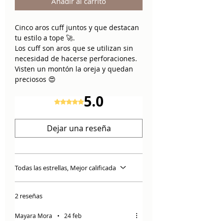
Añadir al carrito
Cinco aros cuff juntos y que destacan
tu estilo a tope 🚀.
Los cuff son aros que se utilizan sin
necesidad de hacerse perforaciones.
Visten un montón la oreja y quedan
preciosos 😍
Este cuff tiene cinco aros, tres de los
5.0
cuales tienen la superficie totalmente
Obtuvo 5 de 5 estrellas.
lisa y dos de ellos tienen un sutil
relieve ondeado.
Dejar una reseña
El precio incluye una unidad.
Material: Plata 925
Todas las estrellas, Mejor calificada
2 reseñas
Mayara Mora
•
24 feb