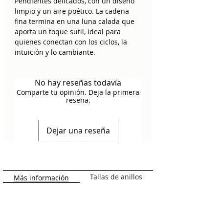
Pendientes delicados, con un diseño
limpio y un aire poético. La cadena
fina termina en una luna calada que
aporta un toque sutil, ideal para
quienes conectan con los ciclos, la
intuición y lo cambiante.
La
luna
simboliza la
transformación,
No hay reseñas todavía
la sensibilidad y el poder interior
. Es
Comparte tu opinión. Deja la primera
un recordatorio de que todo está en
reseña.
constante evolución, y de la belleza
que hay en cada fase.
Dejar una reseña
Puedes ajustar la altura a tu gusto:
con la luna muy pegada al lóbulo o
más suelta. Y si prefieres que queden
fijos en su punto más largo, puedes
añadir topes tipo mariposa de plata
Tallas de anillos
Más información
(se venden por separado).
Detalles:
Material: Plata de ley 925