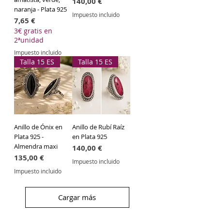
Precio
140,00 €
naranja - Plata 925
Impuesto incluido
Precio
7,65 €
3€ gratis en
2ªunidad
Impuesto incluido
Talla 15 ES
Talla 15 ES
Anillo de Ónix en
Anillo de Rubí Raíz
Plata 925 -
en Plata 925
Almendra maxi
Precio
140,00 €
Precio
135,00 €
Impuesto incluido
Impuesto incluido
Cargar más