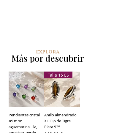
Largo total: 7,5 cm (incluyendo la
luna)
Tamaño de la luna: 7 mm de ancho
Tipo de pendiente: Cadena
deslizante
Altura regulable
Opción de añadir topes tipo
mariposa de plata (no incluidos)
explora
Más por descubrir
Talla 15 ES
Pendientes cristal
Anillo almendrado
ø5 mm:
XL Ojo de Tigre
aguamarina, lila,
Plata 925
amatista, verde,