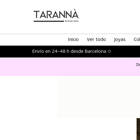
Inicio
Ver todo
Joyas
Co
Envío en 24–48 h desde Barcelona ✩
De