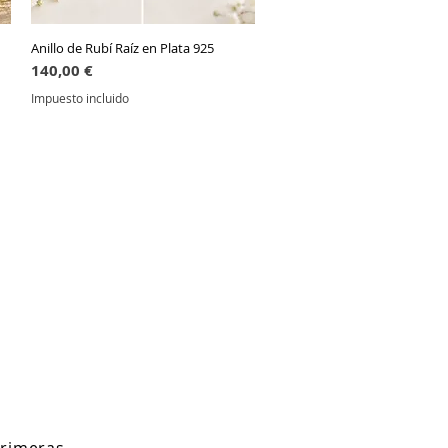
Anillo de Rubí Raíz en Plata 925
Vista rápida
Precio
140,00 €
Impuesto incluido
primeras