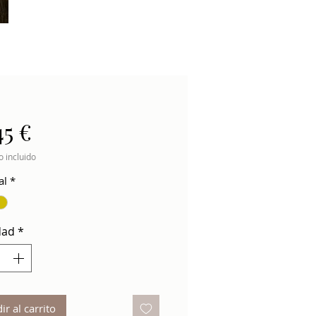
Precio
45 €
 incluido
al
*
dad
*
ir al carrito