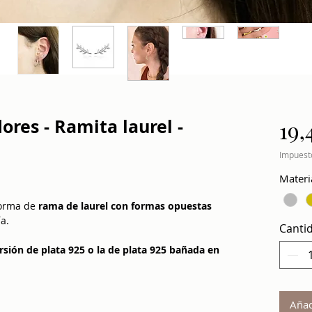
res - Ramita laurel -
19,
Impuesto
Materi
forma de
rama de laurel con formas opuestas
ía.
Canti
rsión de plata 925 o la de plata 925 bañada en
Añad