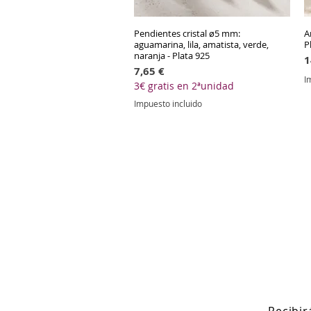
Pendientes cristal ø5 mm:
Vista rápida
A
aguamarina, lila, amatista, verde,
P
naranja - Plata 925
P
1
Precio
7,65 €
I
3€ gratis en 2ªunidad
Impuesto incluido
Recibi