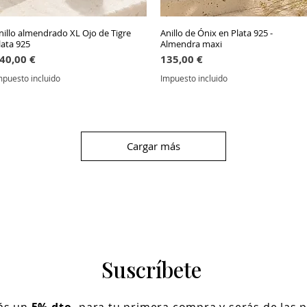
nillo almendrado XL Ojo de Tigre
Vista rápida
Anillo de Ónix en Plata 925 -
Vista rápida
lata 925
Almendra maxi
recio
Precio
40,00 €
135,00 €
mpuesto incluido
Impuesto incluido
Cargar más
Suscríbete
rás un
5% dto.
para tu primera compra y serás de las 