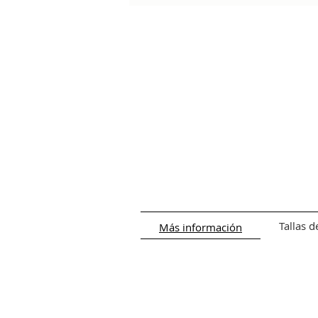
Cierre: gancho a presión.
Tallas d
Más información