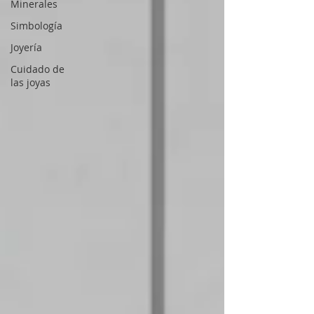
Minerales
Simbología
Joyería
Cuidado de
las joyas