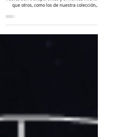
A menudo nos preguntan por qué algunos
rubíes son transparentes y brillantes mientras
que otros, como los de nuestra colección,
tienen esa intensidad opaca y veteada tan
especial. Aunque ambos nacen del mismo
mineral (corindón), su viaje desde la tierra
hasta tu joyero es muy distinto.