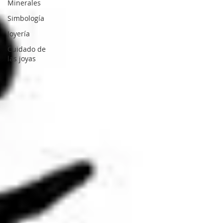
Minerales
Simbología
Joyería
Cuidado de
las joyas