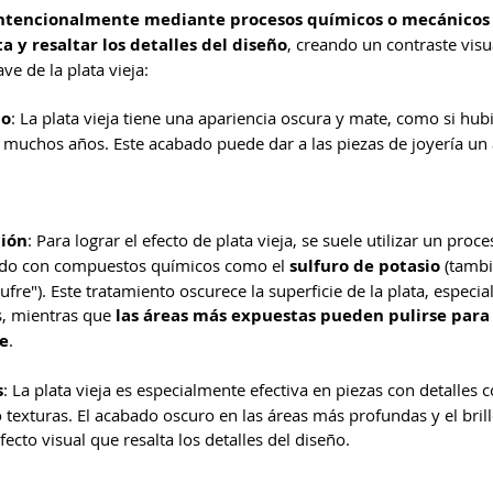
intencionalmente mediante procesos químicos o mecánicos 
ta y resaltar los detalles del diseño
, creando un contraste visua
ve de la plata vieja:
do
: La plata vieja tiene una apariencia oscura y mate, como si hub
muchos años. Este acabado puede dar a las piezas de joyería un a
ción
: Para lograr el efecto de plata vieja, se suele utilizar un proc
do con compuestos químicos como el 
sulfuro de potasio
 (tamb
re"). Este tratamiento oscurece la superficie de la plata, especia
s, mientras que 
las áreas más expuestas pueden pulirse para
te
.
s
: La plata vieja es especialmente efectiva en piezas con detalles
 texturas. El acabado oscuro en las áreas más profundas y el brill
ecto visual que resalta los detalles del diseño.