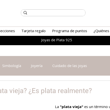
lecciones
Tarjeta regalo
Programa de puntos
¿Quiénes
Joyas de Plata 925
Simbología
Joyería
Cuidado de las joyas
ata vieja? ¿Es plata realmente?
La 
"plata vieja"
 es un término u