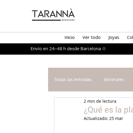
Inicio
Ver todo
Joyas
Co
Envío en 24–48 h desde Barcelona ✩
Todas las entradas
Minerales
2 min de lectura
¿Qué es la pl
Actualizado:
25 mar