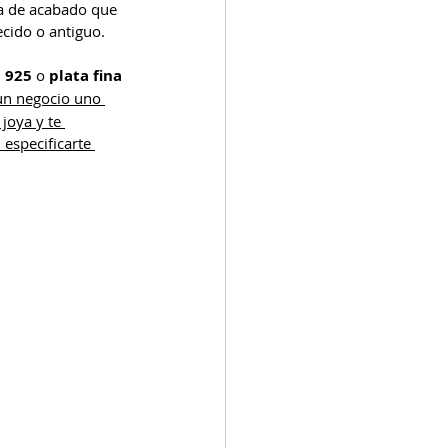
ca de acabado que 
ecido o antiguo. 
a 925
 o 
plata fina 
un negocio uno 
joya y te 
especificarte 