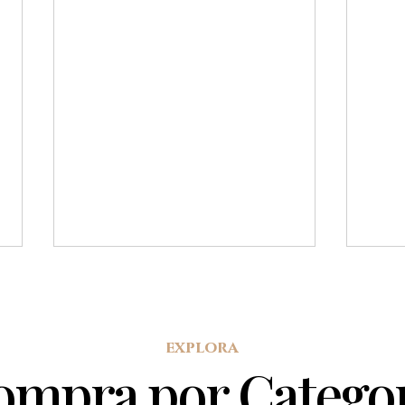
explora
ompra por Categor