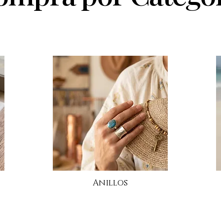
¿Cómo saber si una joya es
Tipos
de Plata 925 real?
joyer
Anillos