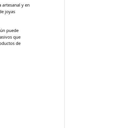
a artesanal y en 
e joyas 
aún puede 
asivos que 
oductos de 