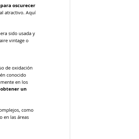
para oscurecer 
l atractivo. Aquí 
iera sido usada y 
ire vintage o 
eso de oxidación 
ién conocido 
lmente en los 
 obtener un 
 complejos, como 
o en las áreas 