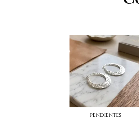
Rubí raíz vs. Rubí Gema ¿Cuál
es la diferencia?
pendientes