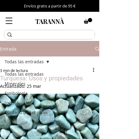
Envíos gratis a partir de 95 €
TARANNÀ
Entrada
Todas las entradas
3 min de lectura
Todas las entradas
Turquesa: Usos y propiedades
Minerales
Actualizado:
25 mar
Simbología
Joyería
Cuidado de las joyas