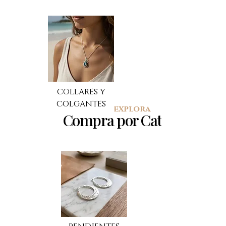
Labradorita 💜 Usos y
Piedra de Luna 
propiedades
Propiedades
collares y
colgantes
explora
Compra por Categoría